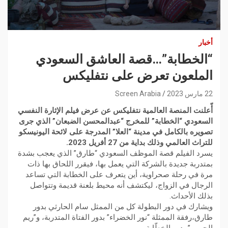
أخبار
“الخطابة”…قصة العاشق السعودي
الملعون تعرض على نتفليكس
22 مارس 2023
Screen Arabia
أّعلنت المنصة العالمية نتفليكس عن عرض فيلم الإثارة النفسي
السعودي “الخطابة” للمخرج “عبدالمحسن الضبعان” الذي جرى
تصويره بالكامل في مدينة “العلا” المدرجة على لائحة اليونيسكو
للتراث العالمي وذلك بداية من 27 أفريل 2023.
يسرد الفيلم قصة الموظف السعودي “طارق” الذي يعجب بشدة
بمتدربة جديدة بالشركة التي يعمل بها، فيقرر اللحاق بها ذات
مرة في رحلة صحراوية، أين يتعرف على الخطابة التي تساعد
الرجال في الزواج، ليكتشف أنه محيط بلعنة قديمة وتتواصل
بذلك الأحداث.
ويشارك في دور البطولة كل من الممثل سام الحارثي بدور
طارق،رفقة الممثلة “نور الخضراء” بدور الفتاة المتدربة، و”ريم