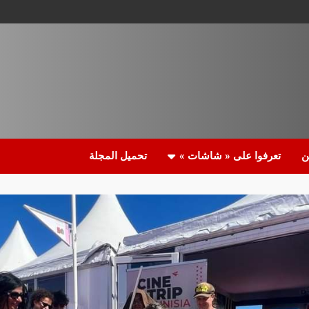
ن
تعرفوا على « شاشات »
تحميل المجلة