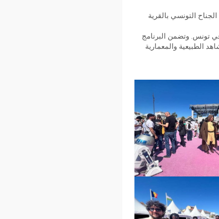
77 من مهرجان كان السينمائي، وبمشاركة متميزة من Ciné Trip Tunisia، نظم الجناح التونسي بالقرية
ي تونس. وتضمن البرنامج
هد الطبيعية والمعمارية