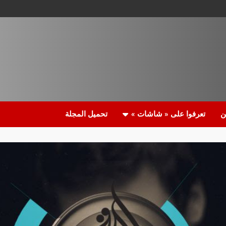
ن
تعرفوا على « شاشات »
تحميل المجلة