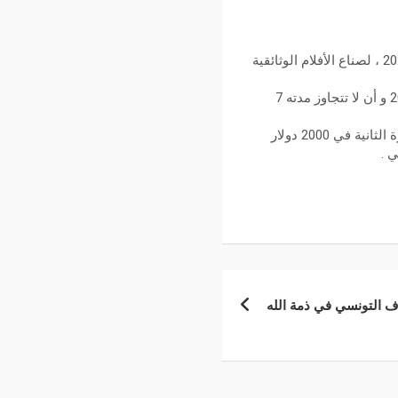
أعلنت قناة الجزيرة الوثائقية عن فتح باب التسجيل للنسخة الرابعة من مسابقتها للفيلم القصير لعام 2023 ، لصناع الأفلام الوثائقية
و سيتم خلال هذه المسابقة إختيار 10 أفلام وثائقية فقط بشرط أن يكون تاريخ إنتاجها من 2021 إلى 2023 و أن لا تتجاوز مدته 7
هذا و تتضمن مسابقة الجزيرة الوثائقية أربع جوائز. تتمثل الجائزة الأولى في 3000 دولار أمريكي و الجائزة الثانية في 2000 دولار
ف التونسي في ذمة الله