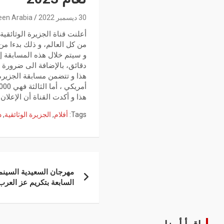
30 ديسمبر 2022
een Arabia
من كل العالم، و ذلك بدءا من 1 جانفي 2023 إلى حدود 31 مارس 023
دقائق، بالإضافة الى ضرورة ان تترا
أمريكي ، أما الثالثة فهي 1000 دولار أمريكي، و تعد الأخيرة جائزة الجمهور المتمثلة في 500 دولار أمريكي .
هذا و أكدت القناة أن الإعلان عن ا
Tags:
أفلام
,
الجزيرة الوثائقية
,
د
مهرجان السعيدية السينم
السابعة بتكريم عز العر