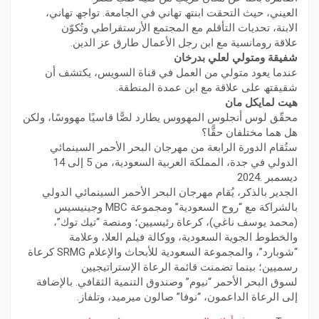
العیني، حیث التحقت ابنتھ تھاني في الجامعة. تواجھ تھاني،
الابنة، تحدیات التأقلم مع المجتمع الأرستقراطي وتُكوّن
علاقة رومانسیة مع ابن رجل الأعمال طارق عز الدین.
شفیقة ومتولي لعلي بدرخان
عندما یعود متولي من العمل في قناة السویس، یكتشف أن
شقیقتھ على علاقة مع ابن عمدة المنطقة.
ھیت لمایكل مان
محقّق لوس أنجلوس المھووس یطارد لصًّا قاسیًا مھووسًا، ولكن
ھل ھما مختلفان حقًّا؟
ستُقام الدورة الرابعة من مھرجان البحر الأحمر السینمائي
الدولي في جدة، المملكة العربیة السعودیة، من 5 إلى 14
دیسمبر .2024
الجدیر بالذكر، یُقام مھرجان البحر الأحمر السینمائي الدولي
بالشراكة مع “روح السعودیة” ومجموعة MBC وجینیسیس
(محمد یوسف ناغي)، كرعاة رئیسیین؛ ومنصة “تیك توك”،
والخطوط الجویة السعودیة، ووكالة فیلم العلا، وعلامة
“شوبارد”، والمجموعة السعودیة للأبحاث والإعلام SRMG كرعاة
رسمیین؛ بینما تضمنت قائمة الرعاة الإستراتیجیین
لسوق البحر الأحمر “نیوم” وصندوق التنمیة الثقافي. بالإضافة
إلى الرعاة الداعمون، “نوفا” صالون میرمید، وتلفاز.