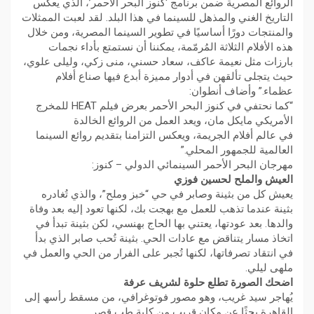
الروائع المصریة ضمن برنامج ‘كنوز البحر الأحمر’، الذي یعكس
التاریخ الغني والمذھل للسینما في ھذا البلد. لقد لعبت الممثلات
والمنتجات دورًا أساسیًا في تطویر السینما المصریة، ومن خلال
ھذه الأفلام الثلاثة المُرمّمة، یمكننا أن نستمتع بأداء نجمات
بارزات مثل نعیمة عاكف، سعاد حسني، منى زكي، ولیلى علوي،
حیث یتجلى تألقھن في أدوار ممیزة أبدع فیھا صناع أفلام
عظماء.” وأضاف أنطوان:
“كما نحتفي في كنوز البحر الأحمر بعرض فیلم HEAT للمخرج
الأمریكي مایكل مان، ویعد العمل من الروائع الخالدة
في عالم أفلام الجریمة، ویعكس التزامنا بتقدیم روائع السینما
العالمیة للجمھور المحلي.”
مھرجان البحر الأحمر السینمائي الدولي – كنوز:
العیش والملح
لحسین فوزي
یعیش كل من بثینة وصابر في حي “خبز وملح”، والذي تُغادره
بثینة عندما تذھب للعمل مع بھجت بك، لكنھا تعود إلیه بعد وفاة
والدھا. بعد عودتھا، یعتني بھا الحاج بھنسي، لكن بثینة تبدأ في
اتخاذ مسار یتناقض مع عادات الحي. بثینة تُحب صابر الذي بدأ
في انتقاد تصرفاتھا، لكنھا تُجبر على الفرار من الحي والعمل في
ملھى لیلي.
اضحك الصورة تطلع حلوة
لشریف عرفة
یُھاجر سید غریب، وھو مصور فوتوغرافي، من مسقط رأسھ إلى
القاھرة بحثًا عن مكان قریب من كلیة طب قصر