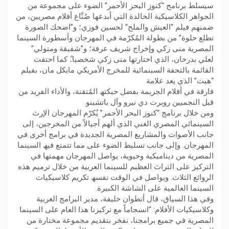
سیسلط برنامج “كنوز البحر الأحمر” الضوء على مجموعة من
الجواھر الكلاسیكیة الخالدة التي أبدعھا صُنَّاع أفلام مصریین، من
ضمنھم فیلم “العیش والملح” لحسین فوزي؛ و”اضحك الصورة
تطلع حلوة” من بطولة المُكرّمة في المھرجان وأسطورة السینما
المصریة منى زكي وإخراج شریف عرفة؛ و”شفیقة ومتولي”
لعلي بدرخان، الذي اختارتھا منى زكي شخصیا.ً كما احتفت
القائمة بالتحفة السینمائیة للمخرج الأمریكي مایكل مان، بفیلم
“ھیت” الذي یعد علامة
فارقة في أفلام الجریمة بفضل حبكتھ المُتقنة، والأداء الفرید من
قبل النجمیین روبرت دي نیرو وآل باتشینو.
ومن خلال برنامج “كنوز البحر الأحمر” یُكرّم المھرجان الإرث
السینمائي المصري الغني الذي ألھم أجیالاً من المخرجین، إلى
جانب الأصوات والمشاریع المصریة الجدیدة في برامج أخرى في
المھرجان. وإلى جانب تسلیط الضوء على مما تتمتع فیھ السینما
المصریة من دینامیكیة وحیویة، یواصل المھرجان مھمتھا في
التركیز على التراث العظیم للسینما العربیة من خلال ترمیم ھذه
الروائع الثلاث. ویواصل في الوقت نفسھ تكریم كلاسیكیات
السینما العالمیة على الشاشة الكبیرة.
وفي ھذا السیاق، قال أنطوان خلیفة، مدیر البرامج العربیة
وكلاسیكیات الأفلام: “انسجاماً مع تركیزنا ھذا العام على السینما
المصریة في جمیع برامجنا، نفخر بتقدیم مجموعة مختارة من