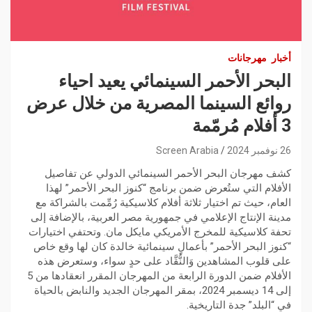
أخبار
مهرجانات
البحر الأحمر السینمائي يعيد احياء
روائع السینما المصریة من خلال عرض
3 أفلام مُرمّمة
26 نوفمبر 2024
Screen Arabia
كشف مھرجان البحر الأحمر السینمائي الدولي عن تفاصیل
الأفلام التي ستُعرض ضمن برنامج “كنوز البحر الأحمر” لھذا
العام، حیث تم اختیار ثلاثة أفلام كلاسیكیة رُمِّمت بالشراكة مع
مدینة الإنتاج الإعلامي في جمھوریة مصر العربیة، بالإضافة إلى
تحفة كلاسیكیة للمخرج الأمریكي مایكل مان. وتحتفي اختیارات
“كنوز البحر الأحمر” بأعمالٍ سینمائیة خالدة كان لھا وقع خاص
على قلوب المشاھدین وَالنُّقَّاد على حدٍ سواء، وستعرض ھذه
الأفلام ضمن الدورة الرابعة من المھرجان المقرر انعقادھا من 5
إلى 14 دیسمبر 2024، بمقر المھرجان الجدید والنابض بالحیاة
في “البلد” جدة التاریخیة.