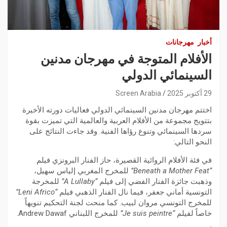
أخبار
مهرجانات
الأفلام المتوجة في مهرجان مدنين
السينمائي الدولي
29 أكتوبر 2025
Screen Arabia
اختتم مهرجان مدنين السينمائي الدولي فعاليات دورته الأخيرة
بتتويج مجموعة من الأفلام العربية والعالمية التي تميزت بقوة
سردها السينمائي وتنوع رؤاها الفنية. وقد جاءت النتائج على
النحو التالي:
في فئة الأفلام الروائية القصيرة، حاز الفنار البرونزي فيلم
“Beneath a Mother Feat”
للمخرج المغربي إلياس سهيل،
وذهبت جائزة الفنار الفضي إلى فيلم
“A Lullaby”
للمخرجة
التونسية أماني جعفر، فيما نال الفنار الذهبي فيلم
“Leni Africo”
للمخرج التونسي مروان لبيب. كما منحت لجنة التحكيم تنويهاً
خاصاً لفيلم
“Je suis peintre”
للمخرج اللبناني Andrew Dawaf.