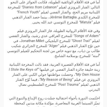
أما في فئة الأفلام الوثائقية الطويلة، فكانت الجوائز على النحو
التالي: الفنار البرونزي لفيلم
“Diaries from Lebanon”
للمخرجة
اللبنانية مريم الحج، والفنار الفضي لفيلم
“French Youth”
للمخرج الكندي Jérémie Battaglia، بينما حصد الفنار الذهبي
فيلم
“Matula”
للمخرج التونسي عبد الله يحيى.
وفي فئة الأفلام الروائية الطويلة، فاز الفنار البرونزي فيلم
“Songs of Adam”
للمخرج العراقي عدي رشيد، والفنار الفضي
لفيلم
“Ghost Trail”
للمخرج البلجيكي Jonathan Millet، في
حين توّج الفنار الذهبي فيلم
“Alger”
للمخرج الجزائري شكيب
طالب بن ذياب، مع تنويه خاص من لجنة التحكيم للفيلم التونسي
“آمنة”
للمخرج بوسلامة الشامخ.
أما في فئة الأفلام القصيرة العربية، فقد نالت المخرجة اللبنانية
زينة خليفة جائزة الفنار الفضي عن فيلمها
“I Stole the Keys of
My Own House”
، وحصلت مواطنتها جولي الكبي على الفنار
البرونزي عن فيلم
“My Reason of Being”
، فيما تُوّج الفنار
الذهبي لفيلم
“Post Trauma”
للمخرج الفلسطيني نضال
البدرني.
اختُتمت الدورة بأجواء احتفالية جسّدت روح الإبداع والتنوع التي
تميّز السينما العربية المعاصرة، مؤكدة مكانة مدنين كمحطة