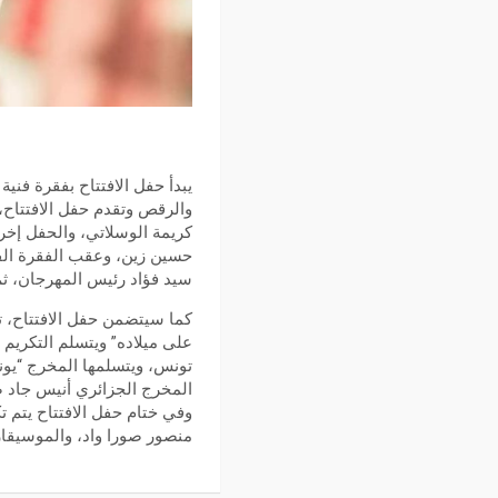
يبدأ حفل الافتتاح بفقرة فني
والرقص وتقدم حفل الافتتاح، ا
كريمة الوسلاتي، والحفل إخرا
حسين زين، وعقب الفقرة الفن
سيد فؤاد رئيس المهرجان، ثم
كما سيتضمن حفل الافتتاح، ت
على ميلاده” ويتسلم التكريم 
تونس، ويتسلمها المخرج “يونس
المخرج الجزائري أنيس جاد صا
وفي ختام حفل الافتتاح يتم ت
منصور صورا واد، والموسيقا