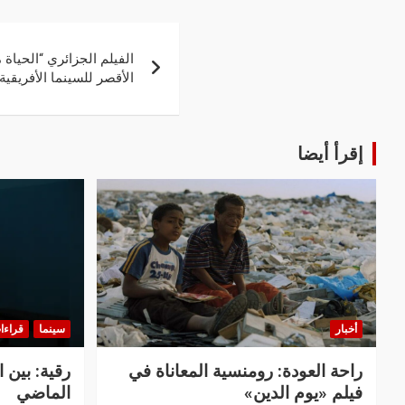
الفيلم الجزائري “الحياة
الأقصر للسينما الأفريقية
إقرأ أيضا
أخبار
سينما
قراءا
راحة العودة: رومنسية المعاناة في
رقية: بين 
فيلم «يوم الدين»
الماضي