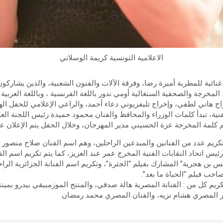
الاعلامية التونسية كريمة الوسلاتي
ة غنائية للمطربة أميرة رضا، وفرقة الآلات والفنون الشعبية، والذين يشارك
لمخرجة والصحفية السنغالية أومي ندور باللغة الفرنسية ، وباللغة العربية ت
ج هاني لطفي، وإخراج تليفزيوني دعاء أحمد، والراعي الإعلامي للحفل الهيئ
ية، تبدأ كلمات الوزراء والمحافظ والفنان محمود حميدة رئيس اللجنة الع
 كلمة المخرجة عزة الحسيني مدير المهرجان، وخلال الحفل يتم الإعلان عن
كريم عدد من الفنانين والمبدعين الراحلين، وهم اسم الفنان صلاح منصور “
رئيس اتحاد النقابات الفنية المخرج عمر عبد العزيز، كما يتم تكريم اسم 
 بن هجرية” المشارك بفيلم “الجترة”، وتكريم اسم الفنانة الجزائرية الراح
حب فيلم “الحياة ما بعد”.
كريم كل من : الفنانة المصرية هالة صدقي، والمنتج الموزمبيقي بيدرو بمين
ر المصري هشام نزيه، والفنان المصري محمد رمضان.