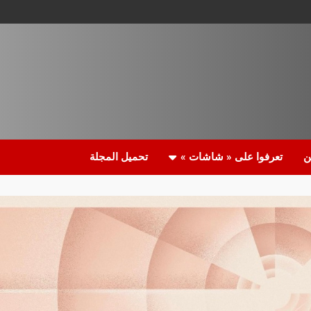
ن
تعرفوا على « شاشات »
تحميل المجلة