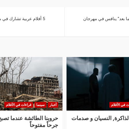
 ما بعد” ينافس في مهرجان
5 أفلام عربية تشارك في مهرجان برلين السينمائي
ت في الأفلام
أخبار
سينما
قراءات في الأفلام
الذاكرة, النسيان و صدمات
حروبنا الطائشة عندما تصبح
جرحاً مفتوحاً