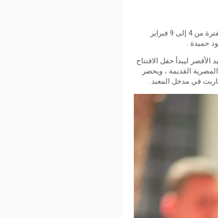
أعلن مهرجان الأقصر للسينما الأفريقية، عن تفاصيل ومراسم حفل افتتاح الدورة الـ12، التي تقام في الفترة من 4 إلى 9 فبراير
د حميدة .
الأقصر ليبدأ حفل الافتتاح
لمصرية القديمة ، ويحضر
اربت في مدخل المعبد .