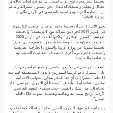
السينما ليس مجرد فتح أبواب لمبنى، بل هو فتح أبواب لعالم من
الخيال والتعليم والضحك للأطفال. نحن ممتنون للشراكة والدعم
من السفارة الفرنسية والمعهد الفرنسي في الأردن والهيئة
الملكية للأفلام”.
تجدر الإشارة إلى أن سينما مخيم الزعتري افتُتحت لأول مرة
في أكتوبر 2019 كجزء من شراكة بين “اليونيسف” والجمعية
الفرنسية “لوميير الزعتري”، ولكنها أُغلقت في مارس 2020
بسبب جائحة كوفيد-19. وبعد سنوات من التوقف، جرى تجديد
السينما بتمويل من وزارة أوروبا والشؤون الخارجية الفرنسية،
وأصبحت جاهزة مرة أخرى لاستضافة الفعاليات السينمائية
والثقافية والتعليمية.
السفير الفرنسي في الأردن، ليكسي لو كوور غرانميزون، أكد
على استمرار دعم فرنسا للسوريين والدول المستضيفة لهم منذ
13 عاما، مشيرا إلى أن هذا الدعم يتجاوز الجوانب الإنسانية
ليشمل الثقافة أيضًا. وأضاف: “يسعدنا أن التمويل الفرنسي أعاد
الحياة إلى هذا المكان المميز، حيث سيقدم المعهد الفرنسي
الأردني برامج سينمائية وثقافية وتعليمية متنوعة خلال العام
المقبل”.
من جانبه، عبّر مهند البكري، المدير العام للهيئة الملكية للأفلام،