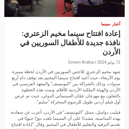
أخبار
سينما
إعادة افتتاح سينما مخيم الزعتري:
نافذة جديدة للأطفال السوريين في
الأردن
12 يوليو 2024
Screen Arabia
شهد مخيم الزعتري للاجئين السوريين في الأردن لحظة مميزة
يوم الأربعاء، حيث أُعيد افتتاح سينما المخيم بعد توقف دام أربع
سنوات، وذلك بالشراكة بين “اليونيسف” والمعهد الفرنسي في
الأردن والهيئة الملكية الأردنية للأفلام. وتمت هذه الخطوة
بالتعاون مع مهرجان عمّان السينمائي الدولي، حيث تم عرض
أول فيلم أردني طويل للرسوم المتحركة “سليم”.
فيليب دواميل، ممثل “اليونيسف” في الأردن، أعرب عن سعادته
بهذه المناسبة، مشددًا على أن السينما تلعب دورًا حيويًا في
تقديم الترفيه والتعليم للأطفال في المخيم. وقال: “إعادة افتتاح