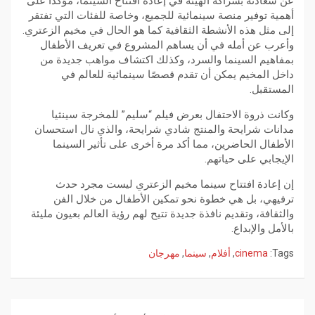
عن سعادته بشراكة الهيئة في إعادة افتتاح السينما، مؤكداً على
أهمية توفير منصة سينمائية للجميع، وخاصة للفئات التي تفتقر
إلى مثل هذه الأنشطة الثقافية كما هو الحال في مخيم الزعتري.
وأعرب عن أمله في أن يساهم المشروع في تعريف الأطفال
بمفاهيم السينما والسرد، وكذلك اكتشاف مواهب جديدة من
داخل المخيم يمكن أن تقدم قصصًا سينمائية للعالم في
المستقبل.
وكانت ذروة الاحتفال بعرض فيلم “سليم” للمخرجة سينثيا
مدانات شرايحة والمنتج شادي شرايحة، والذي نال استحسان
الأطفال الحاضرين، مما أكد مرة أخرى على تأثير السينما
الإيجابي على حياتهم.
إن إعادة افتتاح سينما مخيم الزعتري ليست مجرد حدث
ترفيهي، بل هي خطوة نحو تمكين الأطفال من خلال الفن
والثقافة، وتقديم نافذة جديدة تتيح لهم رؤية العالم بعيون مليئة
بالأمل والإبداع.
Tags:
cinema
,
أفلام
,
سينما
,
مهرجان