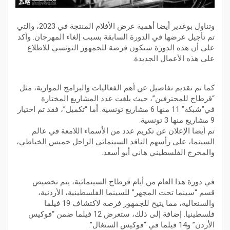
وتناول بوغدير أيضا أهمية عرض الأفلام المنتجة في 2023، والتي
تم تأجيل عرضها في الدورة السابقة بسبب إلغاء المهرجان. وأكد
على أن هذه الدورة ستكون فرصة للجمهور التونسي للاطلاع
على هذه الأعمال الجديدة.
كما تم تقديم تفاصيل عن أهم الفعاليات والبرامج الموازية، مثل
“قرطاج للمحترفين”، حيث بلغت عدد المشاريع المختارة
في”شبكة” 11 منها 6 مشاريع تونسية. أما “تكميل”، فقد تم اختيار
9 مشاريع منها 3 تونسية.
تم أيضا الإعلان عن تكريم عدد من الأسماء اللامعة في عالم
السينما، على رأسهم الناقد السينمائي الراحل خميس الخياطي،
والمخرج الفلسطيني هاني أبو أسعد.
في دورة هذا العام من أيام قرطاج السينمائية، يتم تخصيص
قسم “سينما تحت المجهر” للسينما الفلسطينية، الأردنية،
والسنغالية، مما يتيح للجمهور فرصة لاكتشاف 19 فيلما
فلسطينيا. إضافة إلى ذلك، ستعرض 12 فيلما ضمن “فوكيس
الأردن” و14 فيلما في “فوكيس السنغال”.