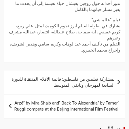
تدور أحداثه حول زوجين يعيشان حياة تعيسة إلى أن يحدث ما
يغير مسار حياتهما بالكامل.
فيلم “عالماشي”:
يشارك في بطولة الفيلم أبرز نجوم الكوميديا مثل: علي ربيع،
كريم عفيفي، آية سماحة، صلاح عبدالله، انتصار، عبدالله مشرف
وغيرهم
الفيلم من تأليف أحمد عبدالوهاب وكريم سامي وهدير الشريف،
وإخراج محمد الخبيري.
بمشاركة فيلمين من فلسطين: قائمة الأفلام المنتقاة للدورة
السابعة لمهرجان وثائقي المتوسط
“Arzé” by Mira Shaib and” Back To Alexandria” by Tamer
Ruggli compete at the Beijing International Film Festival