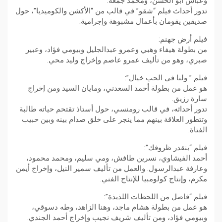
وعباس أبو الحسن، ومحمد جمعة.
تدور أحداث فيلم “شقو” في قالب من “الأكشن والكوميديا”، حول
صديقين يقومان بأعمال مشبوهة وإجرامية.
فيلم أرض جهنم:
من بطولة هيفاء وهبي وعمرو عبدالجليل وبيومي فؤاد، وعبير
صبري، وهو من تأليف عمرو عاصم وإخراج وليد محي.
فيلم ” ولنا في الحب خيال”:
هو عمل من بطولة أحمد السعدني، ومايان السيد ومن إخراج
سارة رزيق.
تدور أحداثه، في قالب رومنسي، حول أستاذ تقتحم حياته طالبة
وتتطور العلاقة بينهم مما ينجر على خلق صدام بينه وبين حبيب
الفتاة.
فيلم “بنقدر ظروفك”:
أحمد الفيشاوي، نسرين طافش، ومي سليم، ومحمد محمود،
وعارفة عبدالرسول. والعمل من تأليف سمير النيل، وإخراج أيمن
مكرم، وإنتاج كولومبيا للإنتاج الفني.
فيلم “فاصل من اللحظات اللذيذة”:
هو عمل من بطولة هشام ماجد، وهنا الزاهد، وطه دسوقي،
وبيومي فؤاد، ومن تأليف شريف نجيب وإخراج أحمد الجندي.