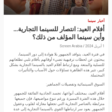
أخبار
سينما
أفلام العيد: انتصار للسينما التجارية…
وأين سينما المؤلف من ذلك؟
1 أبريل 2024
Screen Arabia
في فترة العيد، يتوافد الجمهور بلا هوادة إلى دور السينما،
يبحثون عن لحظات ترفيهية تضيء أوقاتهم بأفلام تلبي تطلعاتهم
للتسلية والمتعة. ومع ارتباط أفلام العيد بالسينما التجارية بشكل
كبير، تثير هذه الظاهرة تساؤلات حول الأسباب والتأثيرات
المحتملة.
السوق السينمائية وتفصيلات الجماهير:
أفلام العيد، بمختلف أنواعها، تجسد الجاذبية الفائقة للجمهور
خلال هذه الفترة المميزة. ورغم تنوع مواضيعها، فإن جميعها
مترابطة بالعناصر التجارية التي تجعلها مغازلة لقلوب وعقول
الجمهور. يعود سر ارتباطها القوي بالسينما التجارية إلى عدة