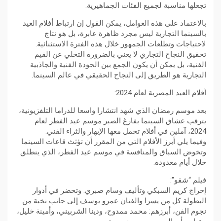
تجعلها مناسبة لجميع الفئات الجماهيرية.
بالاعتماد على هذه العوامل، يمكن القول إن ارتباط أفلام العيد
بالسينما التجارية ليس مجرد ظاهرة عابرة، بل هو نتاج
لاحتياجات وتطلعات الجمهور خلال هذه الفترة الاستثنائية.
تحقيق النجاح التجاري لا يعني بالضرورة التخلي عن القيم
الفنية، بل يمكن أن يكون الجمع بين الجودة الفنية والجاذبية
التجارية هو الطريق إلى النجاح الحقيقي في عالم السينما.
أفلام العيد المصرية لعام 2024:
بعد موسم رمضان الذي شهد انتشارا واسعا للدراما التلفزيونية،
يترقب عشاق السينما بفارغ الصبر موسم عيد الفطر لعام
2024، آملين في أفلام تحمل معها الإبهار والثراء الفني.
وفيما يلي أبرز الأفلام التي من المقرر أن تؤثث قاعات السينما
وتخوض السباق والمنافسة في موسم عيد الفطر، الذي ينطلق
خلال أيام معدودة.
فيلم “شقو”:
إخراج كريم السبكي وتأليف وسام صبري. وتحضر في أدوار
البطولة كل من يسرا والفنان عمرو يوسف إلى جانب نخبة من
نجوم الفن، أبرزهم: محمد ممدوح، ودينا الشربيني، وأمينة خليل،