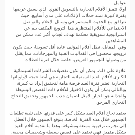
عوامل.
أولا، تتميز الأفلام التجارية بالتسويق القوي الذي يسبق عرضها
بفترة كبيرة. تمتد حملات الإعلانات على مدى أسابيع، حيث
تترافق مع الحديث المستمر في وسائل الإعلام والتواصل
الاجتماعي للأفلام المنتظرة. هذا الترويج المكثف ينم عن
استراتيجية تسويقية محكمة تهدف لجذب أكبر عدد ممكن من
المشاهدين.
وفي المقابل، تظل أفلام المؤلف عادة أقل تسويقا، حيث يكون
ترويجها محصورا في الفعاليات الفنية والمهرجانات، مما يقلل
من وصولها للجمهور العريض، خاصة خلال فترة العطلات.
علاوة على ذلك، يمكن أن تكون تفضيلات الشركات السينمائية
الكبرى لأفلام العيد السينمائية التجارية هي أيضا نتيجة لأولوياتها
التجارية. تعتبر فترة العيد فرصة هامة لتحقيق إيرادات كبيرة،
وبالتالي يمكن أن يكون الاختيار للأفلام ذات القصص البسيطة
والجذابة هو الخيار الأمثل لضمان جذب الجمهور وتحقيق النجاح
التجاري المرجو.
يعتمد نجاح أفلام العيد بشكل كبير على قدرتها على تلبية تطلعات
الجمهور خلال هذه الفترة الخاصة. يتوقع الجمهور خلال العطل
إلى تجارب ترفيهية ممتعة ومشوقة، وهذا ما تقدمه أفلام العيد
بشكل متميز. فهي تعتمد على قصص بسيطة وشخصيات محببة،