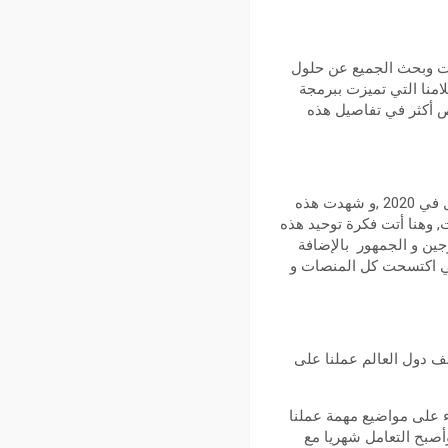
اعات وبحث الجميع عن حلول
لامنا التي تميزت ببرمجة
وص أكثر في تفاصيل هذه
أفلامنا هي منصة أفلام مجانية أطلقتها بيروت دي سي منذ الحجر الصحي الأول في 2020 ,و شهدت هذه
, وهنا أتت فكرة توحيد هذه
جين و الجمهور بالإضافة
تي اكتسحت كل المنصات و
لف دول العالم عملنا على
 على مواضيع مهمة عملنا
أصبح التعامل شهريا مع