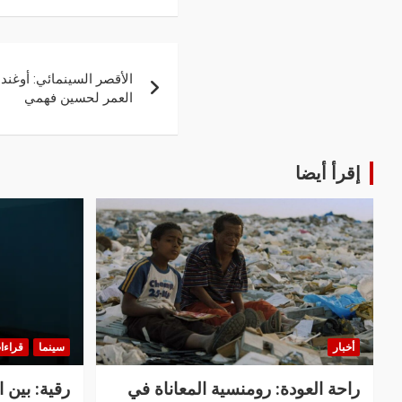
الأقصر السينمائي: أوغن
العمر لحسين فهمي
إقرأ أيضا
أخبار
سينما
قراءا
راحة العودة: رومنسية المعاناة في
رقية: بين 