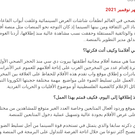
وفمبر 2021
 الحجر الصحي في العالم انطفأت شاشات العرض السينمائية وغلقت أبواب الق
ذ الي الثقافة ومن بينها السينما إذ كان التوجه نحو المنصات مثل منصة أف
ائية والوثائقية المستقلة وحققت نسب مشاهدة عالية منذ إطلاقها، أردنا الغ
ندلق مدير التطوير بالمنصة…
ي أفلامنا وكيف أتت فكرتها؟
رة إقدام عدد من المخرجين العرب على إتاحة أفلامهم للعموم عبر الأنترانت
بادرات و إطلاق موقع واب تقدم هذه الأفلام للحفاظ على العلاقة بين المخر
 العمل على تسليط الضوء على مواضيع مهمة مختلفة حجبتها الكورونا ال
ل الإعلام كالقضية الفلسطينية أو موضوع الأقليات و الحريات الفردية.
ذ إطلاقها إلى اليوم، فكيف قمتم بهذا العمل؟
موقع وردود أفعال المتابعين وخاصة العدد الغير متوقع للمشاهدين من مخت
لى عرض الأفلام بجودة عالية وتسهيل عملية دخول المتابعين للمنصة.
 ذكرته سابقا والذي يتمثل في تستخدم قوة السينما من أجل تسليط الضوء
صبح أكثر تنوعا من خلال اتاحة الفرصة للتداول على البرمجة في المنصة و