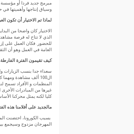
مبرمج جديد فردا أو مؤسسة يع
وسياق إنتاجها وأهميتها في ح
لماذا تم الاختيار أن تكون 
الاختيار كان واضحا من البدا
الذي لا تتاح له فرصة مشاهدة
للحضور. فكان العمل على إزال
العامة في العمل وهو أن الثق
كيف تقيمون الفترة الفارطة
سعداء جدا بنسب الزيارات وا
ال100 ألف مشاهدة ومهم
المنظمات و الأفراد تسمح لن
غيرها من المبادرات الأخرى 
كليا لكنه يمثل محركنا الأسا
مالجديد على أفلامنا هذه الف
بسبب الكورونا، احتضنت الم
المهرجان مزدوج وسيجمع بين