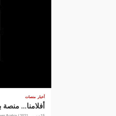
أخبار
منصات
أفلامنا… منصة بد
15 ديسمبر 2021
een Arabia