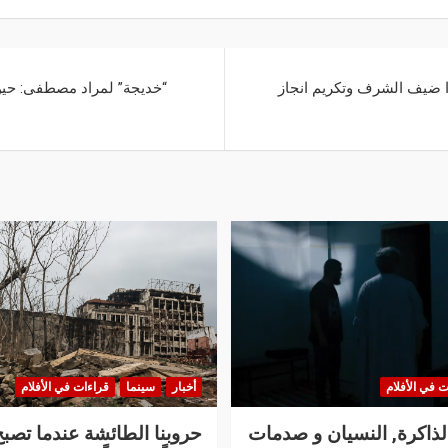
دا ضيف الشرف وتكريم انجاز
“خديجة” لمراد مصطفى: حين
ت في الأفلام
أخبار
سينما
قراءات في الأفلام
الذاكرة, النسيان و صدمات
حروبنا الطائشة عندما تصبح