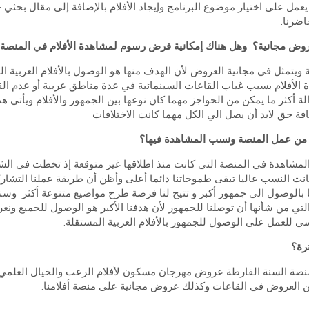
مل على اختيار موضوع البرنامج وإيجاد الأفلام بالإضافة إلى مقال بحثي ح
اضرنا.
العروض مجانية؟ وهل هناك إمكانية فرض رسوم لمشاهدة الأفلام في المنصة
ية ويتمثل في مجانية العروض لأن الهدف منها هو الوصول بالأفلام العربية ا
 الأفلام بسبب غياب القاعات السينمائية في عدة مناطق عربية أو عدم القد
ة أكثر ما يمكن من الحواجز مهما كان نوعها بين الجمهور والأفلام ويأتي 
افة حق لابد أن يصل الي الكل مهما كانت الاختلافات
 من عمل المنصة ونسب المشاهدة فيها؟
لمشاهدة في المنصة التي كانت منذ اطلاقها غير متوقعة إذ تخطت في الشه
ا كانت النسب عاليا تبقى طموحاتنا دائما أعلى وأظن أن طريقة عملنا التشار
ا بالوصول الي جمهور أكبر و تتيح لنا فرصة طرح مواضيع متنوعة أكثر وس
التي من شأنها أن توصلنا للجمهور لأن هدفنا الأكبر هو الوصول للجميع ون
سي للعمل على الوصول للجمهور بالأفلام العربية المستقلة.
ترة؟
نصة السنة الفارطة عروض مهرجان مسكون لأفلام الرعب والخيال العلمي 
 العروض في القاعات وكذلك عروض مجانية على منصة أفلامنا.