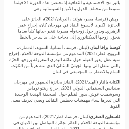
بالبرامج :الاجتماعية و الثقافية إذ تحتضن هذه الدورة 31 فيلما
متنوعا من مختلف الدول و الأنواع السينمائية وهي
–
ريش
(فرنسا، مصر، هولندا، اليونان/2021
)،
الحائز على
الجائزة الكبرى لأسبوع النقاد في مهرجان كان، إخراج عمر
الزهيري. ويدور حول زوجةوأم مصرية تتغير حياتها كلياً بعدما
يتحوّل زوجها الديكتاتوري إلى دجاجة على يد ساحر بالخطأ.
كوستا برافا لبنان
(لبنان، فرنسا، أسبانيا، السويد، الدنمارك،
النرويج، قطر/2021) المدعوم من مؤسسة الدوحة للأفلام، إخراج
منيه عقل. يدور الفيلم حول عائلة البدري المعروفة بروحها الحرّة
والتي تنتقل إلى بيتها الجبليّ المثاليّ الذي بنته هرباً من التّلوّث
السام والاضطراب المجتمعي في لبنان.
الكتابة بالنار
(الهند/2021)، الفائز بجائزة الجمهور في مهرجان
صندانس السينمائي الدولي 2021، إخراج رينتو ثوماس
وسوشميت غوش. يدور الفيلم حول الصحيفة الهندية الوحيدة
التي تديرها نساء مهمشات يحطمن التقاليد ويعدن تعريف معنى
القوة.
فلسطين الصغرى
(لبنان، فرنسا، قطر/2021)، المدعوم من
مؤسسة الدوحة للأفلام والفائز بجائزة التواصل بين الأديان في
مهرجان فيجيون دو ريل2021. يوثق الفيلم من إخراج عبدالله