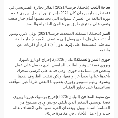
ساحة اللعب
(بلجيكا، فرنسا/2021) الفائز بجائزة الفيبريسي في
فئة نظرة مابمهرجان كان 2021، إخراج لورا واندل. ويروي قصة
نورة البالغة من العمر 7 سنوات التي تجد نفسها أمام خيار صعب
وتقف على مفترق طرق بين عالميّ الطفولة والنضج.
السر
(بلجيكا، الممكلة المتحدة، فرنسا/2021) بولي لانرز، وتدور
أحداثه حول فِل، الذي وصل إلى منتصف العُمر، ويُصاببجلطة
مفاجئة، فيستيقظ على إثرها بدون أيّ ذاكرة أو ذكريات عن
ماضيه.
جوزي النمر والسمكة
(اليابان/2020)، إخراج كوتارو تامورا،
ويروي قصة تسونيو الطالب الجامعي الذي يحصل على عمل
يتلخص في مساعدة جوزي، وهي فنانة على كرسي متحرك
يأخذها خيالها بعيداً عن واقعها، ولكن تنقلب الظروف ضدها
وتسوء، ويلهم تسونيو وجوزي بعضيهما البعض طرقاً غير متوقّعة،
تساعدهما على تجاوز العقبات.
من مدينة المداخن
(اليابان/2020)إخراج يوسوك هيروتا ويروي
قصة لوبيشي الصغير الذي يلتقي بوحش ودود مصنوع من
القمامة؛ اسمه بوبيل. ويعقدان العزم سوياً على اكتشاف عالم
جديد وراء هذا الدّخان، في مغامرة جريئة.