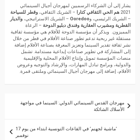
يشار إلى أن الشركاء الرسميين لمهرجان أجيال السينمائي
2021
هم الحي الثقافي كتارا
– الشريك الثقافي،
وقطر للسياحة
– الشريك الرئيسي، و
Ooredoo
– الشريك الاستراتيجي،
والديار
القطرية ومشيرب العقارية وفندق دبليو الدوحة
– الرعاة
المميزون.
ويذكر أن مؤسسة الدوحة للأفلام هي مؤسسة ثقافية
مستقلة غير ربحية تدعم تطور صناعة الأفلام في قطر من خلال
نشر ثقافة تقدير السينما وتعزيز المعرفة بصناعة الأفلام إضافة
إلى المشاركة في تطوير صناعات إبداعية مستدامة. تشمل
منصات المؤسسة تمويل وإنتاج الأفلام المحلية والإقليمية
والدولية، وبرامج تبادل المهارات، والإرشاد والتوجيه وعروض
الأفلام، إضافة إلى مهرجان أجيال السينمائي وملتقى قمرة.
مهرجان القدس السينمائي الدولي: السينما في مواجهة
الأسلاك الشائكة
’ماشية لجهنم’ في القاعات التونسية ابتداء من يوم 17
نوفمبر