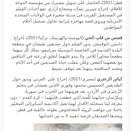
قطر/2021)،الحاصل على تمويل مشترك من مؤسسة الدوحة
للأفلام، إخراج شيرين نشأت وشجاع أزاري. تقع أحداث الفيلم
في المستقبل القريب في مدينة صغيرة في الولايات المتحدة
الأمريكية ويروي قصة مهاجرة إيرانية تحاول تسجيل أحلام
المواطنين.
قصص من قلب الحي
(البوسنة والهرسك، تركيا/2021)، إخراج
دانيس تانوفيتش. يدور الفيلم حول صديقين يعيشان في منطقة
البلدة القديمة في العاصمة البوسنيّة سراييفو، يملك كٌّل منهما
مطعماً مجاوراً للآخر، ولا يبدو عليهما أيقلق أو رغبة في التنافس
مع بعضهما البعض. ولكن تنقلب حياة الصديقين في أحد الأيام
وتشتد المنافسة بينهما بعد موقف بسيط.
كباتن الزعتري
(مصري/2021)، إخراج علي العربي. ويدور حول
الصّديقين الحميمين محمود وفوزي اللذين يعيشان في مخيّم
الزّعتري في الأردن، بعد هروبهما من الحرب في سوريا،
ويكرّسان حياتهما للّعبة التي خطفت قلبيّهما – كرة القدم – دون
معرفة لما ستخبّئه الأقدار لهما.تصل أكاديمية أسبايرإلى المخيّم
باحثةً عن مواهب كرويّة لامعةلخوض بطولة عالمّية في قطر،
ويجدها الصديقان فرصة ذهبية لا بد من اغتنامها.