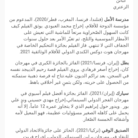
كباتن
الزعتري
مدرسة الأمل
(فنلندا، فرنسا، المغرب، قطر/2020)، المدعوم من
مؤسسة الدوحة للأفلام، إخراج محمد العبودي. يوثق الفيلم كيف
كانت السهول الصّحراوية مرتعاً للماشية التي تعيش على
الأمطار الموسمية والثلج، ثم تغيّر الأمر بعد حلول سنوات
الجفاف التي لا تنتهي. فاز الفيلم بجائزة التحكيم الخاصة في
مهرجان هوت دوكس الكندي الدولي للأفلام الوثائقية 2021.
بطل
(إيران، فرنسا/2021) الفائز بالجائزة الكبرى في مهرجان
كان، إخراج أصغر فرهادي. يروي الفيلم قصة رحيم الذييجد نفسه
في السجن، بعد تراكم الديون عليه.تتاح له فرصة ذهبية ستمكنه
من الحصول على حريته، ولكن بثمنٍ غير أخلاقي باهظ.
سيارك
(إيران/2021)، الفائز بجائزة أفضل فيلم آسيوي في
مهرجان الفجر الدولي السينمائي،إخراج مهدي حسيني وند علي
بور . ويدور حول إبراهيم الذي لا يتجاوز عمره 12 عاماً، إلا أّنه
يحمل على كاهله الصغير مسؤوليات عظيمة، فهو المعيل لأمه
وأشقائه الخمسة الصّغار.
الصديق الوفي
(تركيا/2021)، الحائز على جائزةالاتحاد الدولي
للنقاد في مهرجان برلين السينمائي الدولي، إخراج فريت