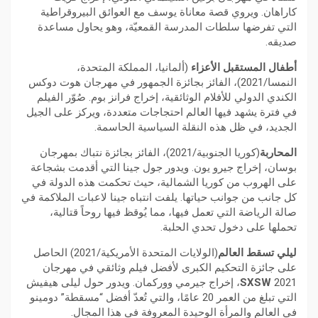
كاراهان. ويروي قصة معاناة يوسف مع العوائق البيروقراطية
التي تفرضها سلطات المدرسة القمعيّة، وهو يحاول مساعدة
صديقه.
أطفال المستقبل الأعزاء
(ألمانيا، المملكة المتحدة،
النمسا/2021)، الفائز بجائزة الجمهور في مهرجان هوت دوكس
الكندي الدولي للأفلام الوثائقية، إخراج فرانز بوم. صُوّر الفيلم
في فترة يشهد فيها العالم احتجاجات متعددة، ويركز على الجيل
الجديد، في ظل هذه النقلة السياسية الحاسمة.
المحاربة
(كوريا الجنوبية/2021)، الفائز بجائزة نتباك بمهرجان
بوسان، إخراج جيرو يون. ويدور جول جينا التي أقدمت بشجاعة
على الهروب من كوريا الشمالية، حيث تحكمت هذه الدولة في
كل جانب من جوانب حياتها. يلفت انتباه جينا لاعبات الملاكمة في
صالة الرياضة التي تعمل فيها، مما يُوقظ فيها روحاً قتالية،
تحملها على دخول تحدي الحلبة.
ليلي تسقط العالم
(الولايات المتحدة الأمريكية/2021) الحاصل
على جائزة التحكيم الكبرى لأفضل فيلم وثائقي في مهرجان
SXSW
2021، إخراج جيرمي ووركمان. ويدور حول ليلى هيفيش
التي تبلغ من العمر 20 عامًا، والتي تُعدّ أفضل “مسقطة” دومينو
في العالم والمرأة الوحيدة المعروفة في هذا المجال.