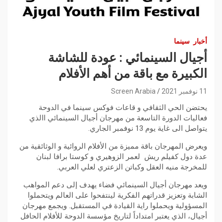
أخبار
سينما
أجيال السينمائي : عودة للشاشة
الكبيرة مع باقة من أهم الأفلام
11 نوفمبر 2021
Screen Arabia
يحتضن الحي الثقافي و قاعات فوكس سينما في الدوحة
فعاليات الدورة التاسعة من مهرجان أجيال السينمائي االذي
يتواصل الى غاية يوم 13 نوفمبر الجاري.
ويعرض المهرجان باقة مميزة من الأفلام الروائية و الوثائقية من
عدة دول كفيلم ريش لعمر الزوهيري و كوستا برافا لبنان
للمخرجة منيه العقل وكباتن الزعتري لعلي العربي.
ويعد مهرجان أجيال السينمائي فضاء يهدف إلى دعم المواهب
الشابة وتعزيز قدراتهم الفكرية لينتفحوا على العالم ويتحملوا
المسؤولية ويحملوا راية القيادة في المستقبل. ويجمع مهرجان
أجيال، الذي يعتبر امتداداً لتاريخ مؤسسة الدوحة للأفلام الحافل