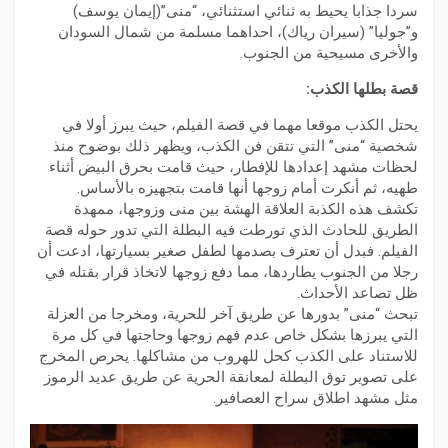
سردا جذابا يحيط به ثنائي استثنائي، “منى”(إيمان يوسف)
و”جوليا” (سيران رياك)، احداهما مسلمة من شمال السودان
والأخرى مسيحية من الجنوب.
قصة بطلها الكذب:
يحتل الكذب موقعا مهما في قصة الفيلم، حيث يبرز أولا في
شخصية “منى” التي تتقن فن الكذب، ويظهر ذلك بوضوح منذ
لحظات مشهد إعدادها للإفطار، حيث قامت بحرق البيض أثناء
طهيه، ثم أنكرت أمام زوجها أنها قامت بتجهيزه بالأساس.
تكشف هذه الكذبة العلاقة الهشة بين منى وزوجها، ممهدة
الطريق للحادث الذي تورطت فيه البطلة التي تدور حوله قصة
الفيلم. فبدل أن تعترف بصدمها لطفل صغير بسيارتها، ادعت أن
رجلا من الجنوب يطاردها، مما دفع زوجها لاتخاذ قرار بقتله في
ظل تصاعد الأحداث.
تبحث “منى” بدورها عن طريق آخر للحرية، ومخرجا من العزلة
التي يبرزها بشكل خاص عدم فهم زوجها وحاجتها في كل مرة
للاستناد على الكذب كحل للهروب من مشاكلها. يحرص المخرج
على تصوير توق البطلة لمعانقة الحرية عن طريق عديد الرموز
مثل مشهد اطلاق سراح العصافير.