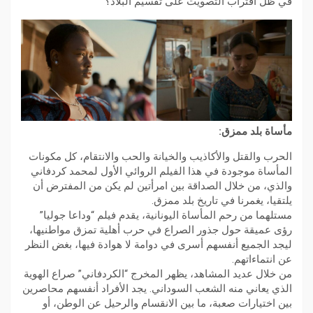
في ظل اقتراب التصويت على تقسيم البلاد؟
مأساة بلد ممزق:
الحرب والقتل والأكاذيب والخيانة والحب والانتقام، كل مكونات
المأساة موجودة في هذا الفيلم الروائي الأول لمحمد كردفاني
والذي، من خلال الصداقة بين امرأتين لم يكن من المفترض أن
يلتقيا، يغمرنا في تاريخ بلد ممزق.
مستلهما من رحم المأساة اليونانية، يقدم فيلم “وداعا جوليا”
رؤى عميقة حول جذور الصراع في حرب أهلية تمزق مواطنيها،
ليجد الجميع أنفسهم أسرى في دوامة لا هوادة فيها، بغض النظر
عن انتماءاتهم.
من خلال عديد المشاهد، يظهر المخرج “الكردفاني” صراع الهوية
الذي يعاني منه الشعب السوداني. يجد الأفراد أنفسهم محاصرين
بين اختيارات صعبة، ما بين الانقسام والرحيل عن الوطن، أو