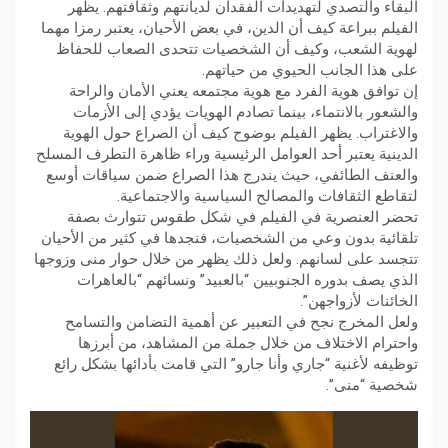
البقاء والتصدي لتهديدات الفقدان لديانتهم وثقافتهم. يظهر
الفيلم ببراعة كيف أن الدين، في بعض الأحيان، يعتبر رمزا مهما
لهوية الشعب، وكيف أن الشخصيات تتحدى الصعاب للحفاظ
على هذا الجانب الحيوي من حياتهم.
إن توافق هوية الفرد مع هوية مجتمعه يعني الأمان والراحة
والشعور بالانتماء، بينما تصادم الهويات يؤدي إلى الأزمات
والاغتراب. يظهر الفيلم بوضوح كيف أن الصراع حول الهوية
الدينية يعتبر أحد العوامل الرئيسية وراء ظاهرة التطرف المسلح
والعنف الطائفي، حيث يندرج هذا الصراع ضمن سياقات أوسع
لتقاطع الثقافات والمصالح السياسية والاجتماعية.
تحضر العنصرية في الفيلم في شكل طقوس تتوارث بصفة
تلقائية بدون وعي من الشخصيات، فنجدها في كثير من الأحيان
تتجسد على لسانهم. ولعل ذلك يظهر من خلال حوار منى وزوجها
الذي يصف بدوره الجنوبيين “بالعبيد” ونسائهم “بالعاهرات
الخائنات لأزواجهن”.
ولعل المخرج نجح في التعبير عن أهمية التضامن والتسامح
واحترام الاختلاف من خلال جملة من المشاهد، من أبرزها
توظيفه لأغنية “جاري وأنا جارو” التي قامت بأدائها بشكل رائع
شخصية “منى”.