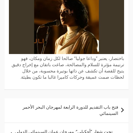
باختصار، يعتبر “وداعا جوليا” صالحا لكل زمان ومكان، فهو
ترنيمة مؤثرة للسلام والمصالحة، صاغت باتقان مع إخراج دقيق
يتيح للقصة أن تكشف عن ذاتها بوتيرة محسوبة، من خلال
لحظات صمت عميقة وحركات كاميرا غالبا ما تكون بطيئة.
فتح باب التقديم للدورة الرابعة لمهرجان البحر الأحمر
السينمائي
تحت شعار “أحكيلي”: مهرجان عمان السينمائي الدولي