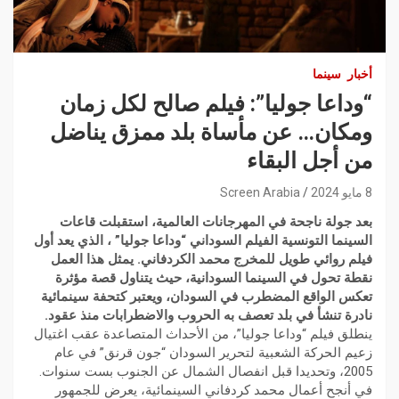
أخبار
سينما
“وداعا جوليا”: فيلم صالح لكل زمان
ومكان… عن مأساة بلد ممزق يناضل
من أجل البقاء
8 مايو 2024
Screen Arabia
بعد جولة ناجحة في المهرجانات العالمية، استقبلت قاعات
السينما التونسية الفيلم السوداني “وداعا جوليا” ، الذي يعد أول
فيلم روائي طويل للمخرج محمد الكردفاني. يمثل هذا العمل
نقطة تحول في السينما السودانية، حيث يتناول قصة مؤثرة
تعكس الواقع المضطرب في السودان، ويعتبر كتحفة سينمائية
نادرة تنشأ في بلد تعصف به الحروب والاضطرابات منذ عقود.
ينطلق فيلم “وداعا جوليا”، من الأحداث المتصاعدة عقب اغتيال
زعيم الحركة الشعبية لتحرير السودان “جون قرنق” في عام
2005، وتحديدا قبل انفصال الشمال عن الجنوب بست سنوات.
في أنجح أعمال محمد كردفاني السينمائية، يعرض للجمهور