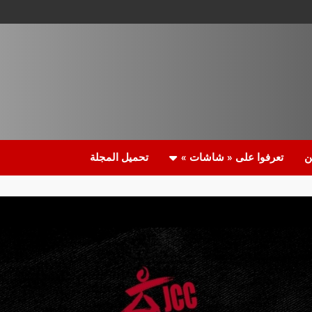
ن
تعرفوا على « شاشات »
تحميل المجلة