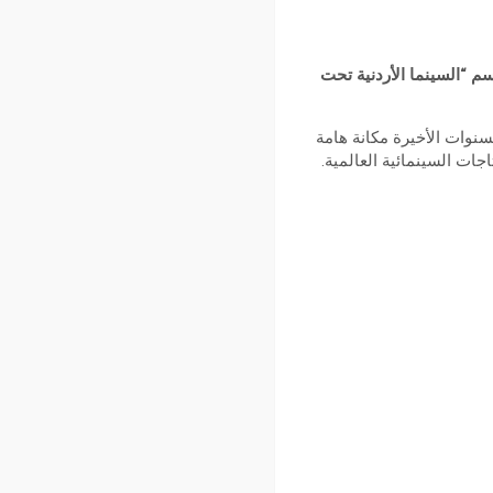
السينمائية عن قائمة الأفلام الأردنية المشاركة في الدورة 34 ضمن قسم “السينما الأردنية تحت
نوات الأخيرة مكانة هامة
جات السينمائية العالمية.