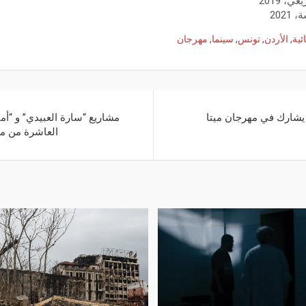
ئية
,
الأردن
,
تونس
,
سينما
,
مهرجان
 يشارك في مهرجان ميتا
مشاريع “سارة العبيدي” و “أ
العاشرة من مل