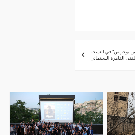
مين بوخريص” في النسخة
تقى القاهرة السينمائي