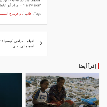
“Give up the Ghost”- زين دريعي، 2019
“Tala’vision” – مراد أبو عايشة، 2021
Tags:
أفلام
,
أيام قرطاج السينما
الفيلم العراقي “توصيلة”
السينمائي بدبي
إقرأ أيضا