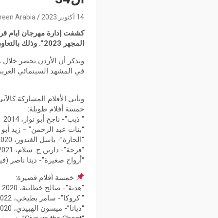
14 أكتوبر 2023
reen Arabia
المجهر 2023”. وذلك بالتعاون مع “الهيئة الملكية الأردنية للأفلام.
ويذكر أن الأردن تحضر خلال 
في المشهد السينمائي العربي م
وتأتي الأفلام المشاركة كالآتي
خمسة أفلام طويلة:
” ذيب”- ناجح أبو نوار، 2014
“بنات عبد الرحمن” – زيد أبو حمد
“الحارة”- باسل الغندور، 2020
“فرحة”- دارين ج. سلام، 2021
“أرواح صغيرة”- دينا ناصر (فيلم 
خمسة أفلام قصيرة:
“هدنة”- صالح خطايبة، 2020
” كروكا”- سامر بطيخي، 2022
“ديانا”- ميسون الهبيدي، 2020