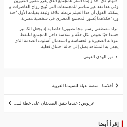
الاتهام لأي أحد و إنما أشار للمجتمع الذي يقرر مصير الكثيرين
وفي هذا نقد غير مباشر للمجتمعات التي تُبيح زواج القاصرات. و
يمككنا القول أن هذا الفيلم تربطه علاقة وثيقة بفيلمه الأول “حنة
ورد” فكلاهما يُصور المجتمع المصري في شخصية مصرية.
مراد مصطفى رسم نهجا تصويريا خاصا به إذ يجعل الكاميرا
جسدا حيّا تغوص بكل خفّة و سلاسة داخل المجتمعٍ لتلتقط
نتوءاته الصغيرة و الحساسة و استعمال أسلوب الصدمة الذي
يجعل به المشاهد يصل إلى حالة اختناق فعلية.
نور الهدى العوني
أفلامنا… منصة بديلة للسينما العربية
عرنوس : عندما يتفق الصديقان على خطة لـــ…
إقرأ أيضا