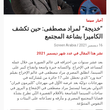
أخبار
سينما
“خديجة” لمراد مصطفى: حين تكشف
الكاميرا بشاعة المجتمع
16 ديسمبر 2021
Screen Arabia
نشر هذا المقال في عدد شهر ديسمبر 2021
بعد عشر سنوات من احترافه في عالم الصورة من خلال عمله
كمساعد في الإخراج واكتسابه خبرة واسعة وانفتاح كبير على
السينما، انطلق المصري مراد مصطفى في عالم الإخراج بفيلم
“حنة ورد” الذي تحصّل على 17 جائزة من مُشاركته في
مهرجانات دوليّة بعد عرضه الأوّل في مهرجان “كليرمون فيران”
الدولي بفرنسا ليستمرّ مراد مصطفى في الإشعاع و البروز في
ساحات السينما الشاسعة بالأفلام القصيرة التّي تطرح بشدّة
قضايا المجتمع المصري و مآزقه و تصدّعاته على البيئات و
النفوس المتنوّعة.