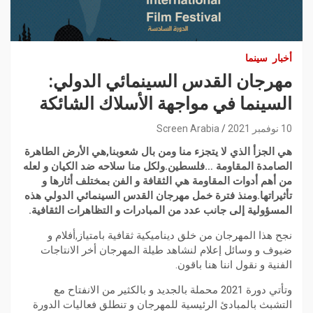
أخبار
سينما
مهرجان القدس السينمائي الدولي:
السينما في مواجهة الأسلاك الشائكة
10 نوفمبر 2021
Screen Arabia
هي الجزأ الذي لا يتجزء منا ومن بال شعوبنا,هي الأرض الطاهرة
الصامدة المقاومة …فلسطين.ولكل منا سلاحه ضد الكيان و لعله
من أهم أدوات المقاومة هي الثقافة و الفن بمختلف أثارها و
تأثيراتها.ومنذ فترة خمل مهرجان القدس السينمائي الدولي هذه
المسؤولية إلى جانب عدد من المبادرات و التظاهرات الثقافية.
نجح هذا المهرجان من خلق ديناميكية ثقافية بامتياز,أفلام و
ضيوف و وسائل إعلام لنشاهد طيلة المهرجان أخر الانتاجات
الفنية و نقول اننا هنا باقون.
وتأتي دورة 2021 محملة بالجديد و بالكثير من الانفتاح مع
التشبث بالمبادئ الرئيسية للمهرجان و تنطلق فعاليات الدورة