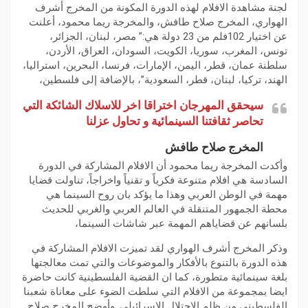
لجنة مشاهدة الافلام لهذه الدورة المكونة من المخرج أشرف
الهواري، المخرج صلاح طافش، والمخرجة ريما محمود، أعلنت
عن اختيار 102فلم من 23 دولة هي:” مصر، لبنان، الجزائر،
تونس، المغرب، سوريا، الكويت، السودان، العراق، الأردن،
سلطنة عمان، قطر، اليمن، الإمارات، فرنسا، البحرين، استراليا،
الهند، تركيا، لبنان، قطر، السعودية”، بالإضافة إلى فلسطين،
سيحقق المهرجان اختراقا اخر للاسلاك الشائكة
التي
تحاصر ثقافتنا السينمائية و تحاول عزلنا
المخرج صلاح طافش
وأكدت المخرجة ريما محمود أن الافلام المشاركة في الدورة
السادسة هي افلام متنوعة فكرياً و تقنياً واخراجاً، تناولت قضايا
مهمة في الوطن العربي وهذا ما يؤكد بان روح السينما هي
محطة الجمهور المتنقلة في العالم العربي والغربي للحديث
بلسانهم عن قضاياهم المهمة عبر شاشات السينما،
وذكر المخرج أشرف الهواري لقد تميزت الافلام المشاركة في
هذه الدورة بالتنوع بالأفكار والموضوعات والتي تمت معالجتها
بلغة سينمائية متطورة، كما ان القضية الفلسطينية كانت حاضرة
ايضا بمجموعة من الافلام التي سلطت الضوء على معاناة شعبنا
الفلسطيني من ظلم الاحتلال الاسرائيلي. وأوضح المخرج صلاح